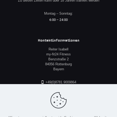
Zu diesen Zeiten kann über 18 Jahren trainiert werden
Montag – Sonntag:
6:00 – 24:00
Kontaktinformationen
Reiter Isabell
my-fit24 Fitness
Benzstraße 2
84056 Rottenburg
Bayern
+49(0)8781 9009864
loft@my-fit24.de